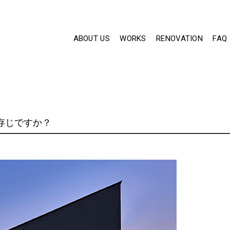
ABOUT US
WORKS
RENOVATION
FAQ
存じですか？