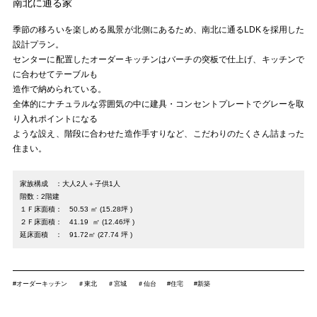
南北に通る家
季節の移ろいを楽しめる風景が北側にあるため、南北に通るLDKを採用した
設計プラン。
センターに配置したオーダーキッチンはバーチの突板で仕上げ、キッチンで
に合わせてテーブルも
造作で納められている。
全体的にナチュラルな雰囲気の中に建具・コンセントプレートでグレーを取
り入れポイントになる
ような設え、階段に合わせた造作手すりなど、こだわりのたくさん詰まった
住まい。
家族構成 ：大人2人＋子供1人
階数：2階建
１Ｆ床面積： 50.53 ㎡ (15.28坪 )
２Ｆ床面積： 41.19 ㎡ (12.46坪 )
延床面積 ： 91.72㎡ (27.74 坪 )
#オーダーキッチン
＃東北
＃宮城
＃仙台
#住宅
#新築