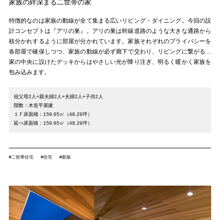
家族の絆深まる二世帯の家
特徴的なのは家族の動線が全て集まる広いリビング・ダイニング。今回の設
計コンセプトは『アリの巣』。アリの巣は幹線道路のような大きな通路から
枝分かれするように部屋が分かれています。家族それぞれのプライバシーを
各部屋で確保しつつ、家族の動線が必ず廊下で交わり、リビングに繋がる…
家の中央に設けたデッキからはやさしい光が降り注ぎ、明るく暖かく家族を
包み込みます。
祖父母2人+親夫婦2人+夫婦2人+子供2人
階数：木造平屋建
１Ｆ床面積：159.65㎡（48.29坪）
延べ床面積：159.65㎡（48.29坪）
#二世帯住宅
#住宅
#新築