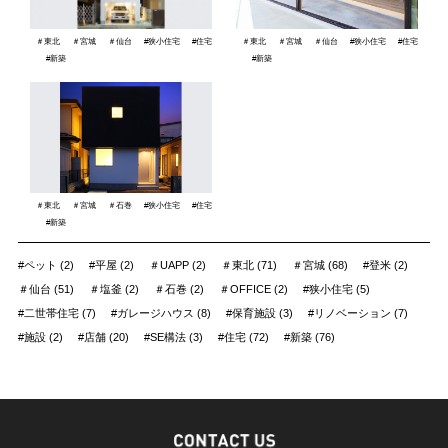
＃東北
＃宮城
＃仙台
#狭小住宅
#住宅
＃東北
＃宮城
＃仙台
#狭小住宅
#住宅
#新築
#新築
＃東北
＃宮城
＃石巻
#狭小住宅
#住宅
#新築
#ペット (2)
#平屋 (2)
＃UAPP (2)
＃東北 (71)
＃宮城 (68)
#登米 (2)
＃仙台 (51)
＃塩釜 (2)
＃石巻 (2)
＃OFFICE (2)
#狭小住宅 (5)
#二世帯住宅 (7)
#ガレージハウス (8)
#保育施設 (3)
#リノベーション (7)
#施設 (2)
#店舗 (20)
#SE構法 (3)
#住宅 (72)
#新築 (76)