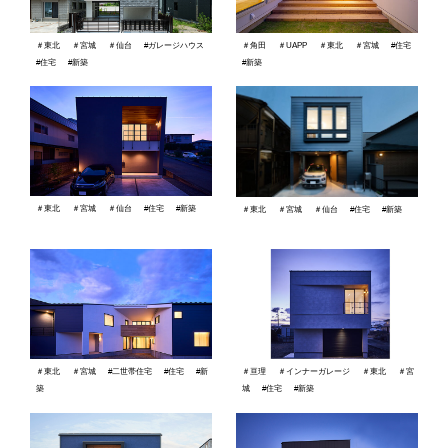
＃東北
＃宮城
＃仙台
#ガレージハウス
＃角田
＃UAPP
＃東北
＃宮城
#住宅
#住宅
#新築
#新築
＃東北
＃宮城
＃仙台
#住宅
#新築
＃東北
＃宮城
＃仙台
#住宅
#新築
＃東北
＃宮城
#二世帯住宅
#住宅
#新
＃亘理
＃インナーガレージ
＃東北
＃宮
築
城
#住宅
#新築