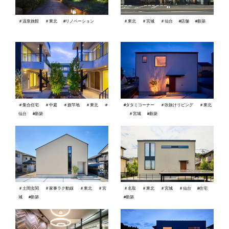
＃温泉旅館
＃東北
#リノベーション
＃東北
＃宮城
＃仙台
#店舗
#新築
＃集合住宅
＃中庭
＃旗竿地
＃東北
＃
#タタミコーナー
＃吹抜けリビング
＃東北
仙台
#新築
＃宮城
#新築
＃土間玄関
＃家事ラク動線
＃東北
＃宮
＃名取
＃東北
＃宮城
＃仙台
#住宅
城
#新築
#新築