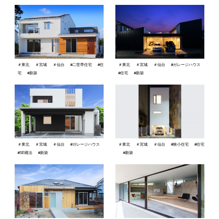
＃東北
＃宮城
＃仙台
#二世帯住宅
#住
＃東北
＃宮城
＃仙台
#ガレージハウス
宅
#新築
#住宅
#新築
＃東北
＃宮城
＃仙台
#狭小住宅
#住宅
＃東北
＃宮城
＃仙台
#ガレージハウス
#新築
#SE構法
#新築