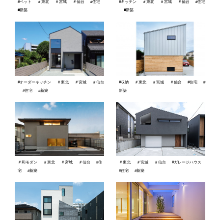
#ペット
＃東北
＃宮城
＃仙台
#住宅
#キッチン
＃東北
＃宮城
＃仙台
#住宅
#新築
#新築
#オーダーキッチン
＃東北
＃宮城
＃仙台
#収納
＃東北
＃宮城
＃仙台
#住宅
#
#住宅
#新築
新築
＃和モダン
＃東北
＃宮城
＃仙台
#住
＃東北
＃宮城
＃仙台
#ガレージハウス
宅
#新築
#住宅
#新築