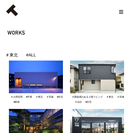
＃東北
#ALL
＃土間玄関
#平屋
＃東北
＃宮城
#住宅
＃開放感のある２階リビング
＃東北
＃宮城
#新築
＃仙台
#住宅