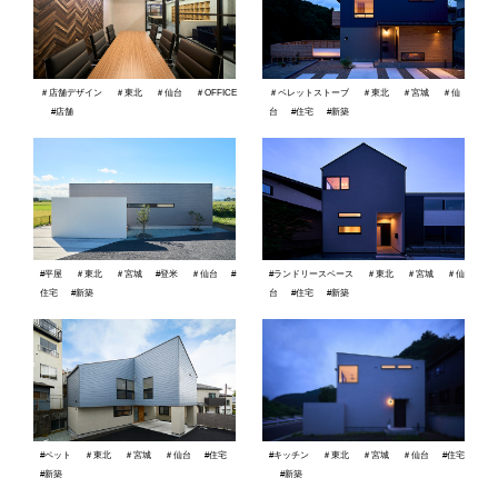
＃店舗デザイン
＃東北
＃仙台
＃OFFICE
＃ペレットストーブ
＃東北
＃宮城
＃仙
#店舗
台
#住宅
#新築
#平屋
＃東北
＃宮城
#登米
＃仙台
#
#ランドリースペース
＃東北
＃宮城
＃仙
住宅
#新築
台
#住宅
#新築
#キッチン
＃東北
＃宮城
＃仙台
#住宅
#ペット
＃東北
＃宮城
＃仙台
#住宅
#新築
#新築