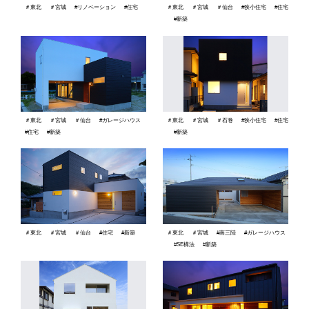
＃東北
＃宮城
#リノベーション
#住宅
＃東北
＃宮城
＃仙台
#狭小住宅
#住宅
#新築
＃東北
＃宮城
＃仙台
#ガレージハウス
＃東北
＃宮城
＃石巻
#狭小住宅
#住宅
#住宅
#新築
#新築
＃東北
＃宮城
＃仙台
#住宅
#新築
＃東北
＃宮城
#南三陸
#ガレージハウス
#SE構法
#新築