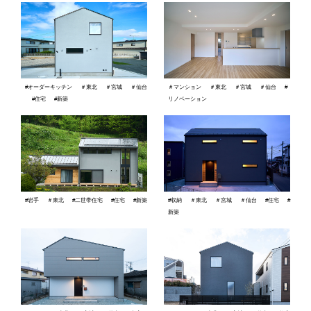
#オーダーキッチン
＃東北
＃宮城
＃仙台
＃マンション
＃東北
＃宮城
＃仙台
#
#住宅
#新築
リノベーション
#岩手
＃東北
#二世帯住宅
#住宅
#新築
#収納
＃東北
＃宮城
＃仙台
#住宅
#
新築