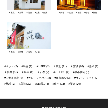
＃東北
＃宮城
＃仙台
#住宅
#新築
＃東北
＃宮城
＃仙台
#住宅
#新築
＃東北
＃宮城
＃仙台
#店舗
#ペット (2)
#平屋 (2)
＃UAPP (2)
＃東北 (71)
＃宮城 (68)
#登米 (2)
＃仙台 (51)
＃塩釜 (2)
＃石巻 (2)
＃OFFICE (2)
#狭小住宅 (5)
#二世帯住宅 (7)
#ガレージハウス (8)
#保育施設 (3)
#リノベーション (7)
#施設 (2)
#店舗 (20)
#SE構法 (3)
#住宅 (72)
#新築 (76)